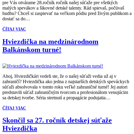
pre Vás otvárame 28.ročník ročník našej súťaže pre všetkých
malých spevákov a šikovné detské talenty. Rád spievaš, počúvaš
hudbu? Chceš si zaspievať na veľkom pódiu pred živým publikom a
dostať sa do…
ČÍTAJ VIAC
Hviezdička na medzinárodnom
Balkánskom turné!
Ahoj, Hviezdičkári vedeli ste, že o našej súťaži vedia už aj v
zahraničí? Hviezdička ako jedna z najstarších detských speváckych
súťaži absolvovala v tomto roku veľké zahraničné turné! Jej autori
predstavili súťaž zahraničným tvorcom a profesionálom venujúcim
sa detskej tvorbe. Séria stretnutí a propagácie podujatia…
ČÍTAJ VIAC
Skončil sa 27. ročník detskej súťaže
Hviezdička