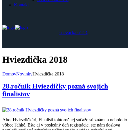
Kontakt
spevácka súťaž
Hviezdička 2018
Domov
Novinky
Hviezdička 2018
28.ročník Hviezdičky pozná svojich
finalistov
Ahoj Hviezdičkári, Finalisti tohtoročnej súťaže sú známi a nebolo to
vôbec ľahké. Ešte aj v posledný deň registrácie, ste nám doslova